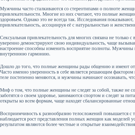
Мужчины часто сталкиваются со стереотипами о полноте женщи
привлекательности. Многие из них считают, что полные женщи
здоровьем. Однако это не всегда так. Исследования показывают
привлекательность, ассоциируя её с натуральностью и женствен
Сексуальная привлекательность для многих связана не только с
уверенно демонстрируют свою индивидуальность, чаще вызываю
настроение способны изменить восприятие полноты. Мужчины ц
внутреннюю гармонию.
Дошло до того, что полные женщины рады общению и имеют от
Часто именно уверенность в себе является решающим фактором 
теле постепенно меняются, и мужчины начинают осознавать, чт
Миф о том, что полные женщины не следят за собой, также не с
заботятся о своем здоровье, занимаются спортом и следят за п
открыты ко всем формам, чаще находят сбалансированные отно
Восприимчивость к разнообразию телосложений повышается с т
наблюдается рост представления полных женщин как моделей ус
результатом являются более честные и открытые взаимодействия