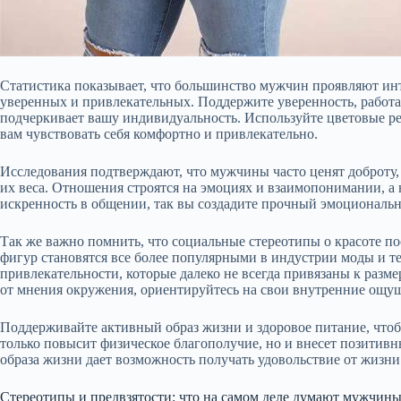
Статистика показывает, что большинство мужчин проявляют ин
уверенных и привлекательных. Поддержите уверенность, работа
подчеркивает вашу индивидуальность. Используйте цветовые ре
вам чувствовать себя комфортно и привлекательно.
Исследования подтверждают, что мужчины часто ценят доброту,
их веса. Отношения строятся на эмоциях и взаимопонимании, а
искренность в общении, так вы создадите прочный эмоциональ
Так же важно помнить, что социальные стереотипы о красоте п
фигур становятся все более популярными в индустрии моды и т
привлекательности, которые далеко не всегда привязаны к разме
от мнения окружения, ориентируйтесь на свои внутренние ощу
Поддерживайте активный образ жизни и здоровое питание, чтобы
только повысит физическое благополучие, но и внесет позитив
образа жизни дает возможность получать удовольствие от жизн
Стереотипы и предвзятости: что на самом деле думают мужчин