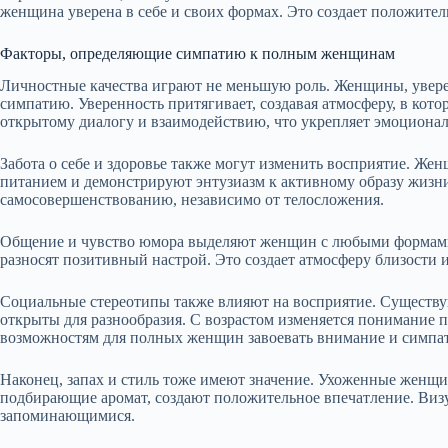
женщина уверена в себе и своих формах. Это создает положит
Факторы, определяющие симпатию к полным женщинам
Личностные качества играют не меньшую роль. Женщины, увере
симпатию. Уверенность притягивает, создавая атмосферу, в кот
открытому диалогу и взаимодействию, что укрепляет эмоционал
Забота о себе и здоровье также могут изменить восприятие. Же
питанием и демонстрируют энтузиазм к активному образу жизн
самосовершенствованию, независимо от телосложения.
Общение и чувство юмора выделяют женщин с любыми формами.
разносят позитивный настрой. Это создает атмосферу близости 
Социальные стереотипы также влияют на восприятие. Существ
открыты для разнообразия. С возрастом изменяется понимание 
возможностям для полных женщин завоевать внимание и симпа
Наконец, запах и стиль тоже имеют значение. Ухоженные женщ
подбирающие аромат, создают положительное впечатление. Виз
запоминающимися.