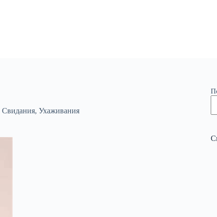
П
,
Свидания
,
Ухаживания
С