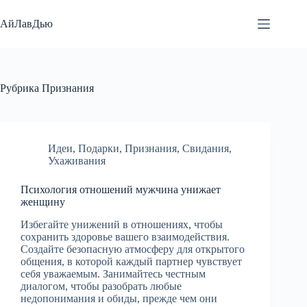
Перейти
к
АйЛавДью
сути
Рубрика
Признания
Идеи
,
Подарки
,
Признания
,
Свидания
,
Ухаживания
Психология отношений мужчина унижает
женщину
Избегайте унижений в отношениях, чтобы
сохранить здоровье вашего взаимодействия.
Создайте безопасную атмосферу для открытого
общения, в которой каждый партнер чувствует
себя уважаемым. Занимайтесь честным
диалогом, чтобы разобрать любые
недопонимания и обиды, прежде чем они