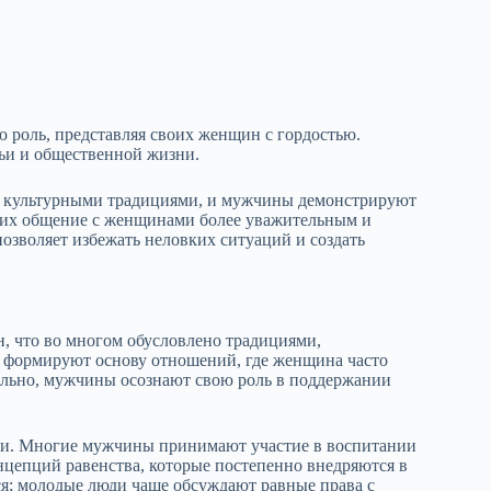
 роль, представляя своих женщин с гордостью.
ьи и общественной жизни.
я культурными традициями, и мужчины демонстрируют
т их общение с женщинами более уважительным и
озволяет избежать неловких ситуаций и создать
 что во многом обусловлено традициями,
формируют основу отношений, где женщина часто
тельно, мужчины осознают свою роль в поддержании
ми. Многие мужчины принимают участие в воспитании
нцепций равенства, которые постепенно внедряются в
я; молодые люди чаще обсуждают равные права с