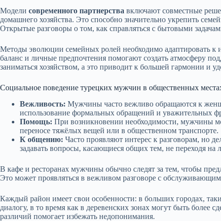
Модели
современного партнерства
включают совместные реше
домашнего хозяйства. Это способно значительно укрепить семей
Открытые разговоры о том, как справляться с бытовыми задачам
Методы эволюции семейных ролей необходимо адаптировать к 
баланс и личные предпочтения помогают создать атмосферу под
заниматься хозяйством, а это приводит к большей гармонии и у
Социальное поведение турецких мужчин в общественных места
Вежливость:
Мужчины часто вежливо обращаются к женщ
использование формальных обращений и уважительных фра
Помощь:
При возникновении необходимости, мужчины мо
переносе тяжёлых вещей или в общественном транспорте.
К общению:
Часто проявляют интерес к разговорам, но де
задавать вопросы, касающиеся общих тем, не переходя на 
В кафе и ресторанах мужчины обычно следят за тем, чтобы пред
Это может проявляться в вежливом разговоре с обслуживающим
Каждый район имеет свои особенности: в больших городах, так
диалогу, в то время как в деревенских зонах могут быть более
различий помогает избежать недопонимания.