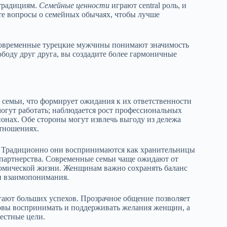
 традициям.
Семейные ценности
играют central роль, и
те вопросы о семейных обычаях, чтобы лучше
 Современные турецкие мужчины понимают значимость
боду друг друга, вы создадите более гармоничные
 семьи, что формирует ожидания к их ответственности
могут работать; наблюдается рост профессиональных
онах. Обе стороны могут извлечь выгоду из дележа
отношениях.
. Традиционно они воспринимаются как хранительницы
партнерства. Современные семьи чаще ожидают от
омической жизни. Женщинам важно сохранять баланс
 и взаимопонимания.
игают больших успехов. Прозрачное общение позволяет
овы воспринимать и поддерживать желания женщин, а
естные цели.