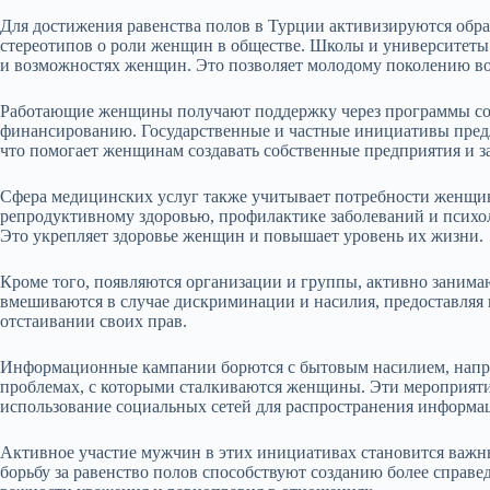
Для достижения равенства полов в Турции активизируются обр
стереотипов о роли женщин в обществе. Школы и университеты
и возможностях женщин. Это позволяет молодому поколению во
Работающие женщины получают поддержку через программы сод
финансированию. Государственные и частные инициативы предл
что помогает женщинам создавать собственные предприятия и з
Сфера медицинских услуг также учитывает потребности женщи
репродуктивному здоровью, профилактике заболеваний и психо
Это укрепляет здоровье женщин и повышает уровень их жизни.
Кроме того, появляются организации и группы, активно заним
вмешиваются в случае дискриминации и насилия, предоставля
отстаивании своих прав.
Информационные кампании борются с бытовым насилием, напр
проблемах, с которыми сталкиваются женщины. Эти мероприяти
использование социальных сетей для распространения информа
Активное участие мужчин в этих инициативах становится важн
борьбу за равенство полов способствуют созданию более справе