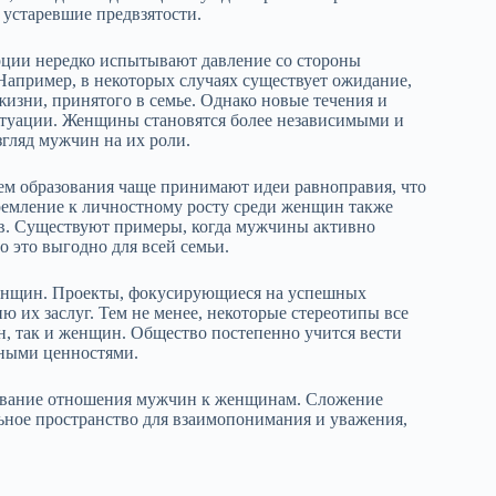
 устаревшие предвзятости.
рции нередко испытывают давление со стороны
Например, в некоторых случаях существует ожидание,
изни, принятого в семье. Однако новые течения и
итуации. Женщины становятся более независимыми и
згляд мужчин на их роли.
м образования чаще принимают идеи равноправия, что
емление к личностному росту среди женщин также
в. Существуют примеры, когда мужчины активно
 это выгодно для всей семьи.
женщин. Проекты, фокусирующиеся на успешных
 их заслуг. Тем не менее, некоторые стереотипы все
н, так и женщин. Общество постепенно учится вести
нными ценностями.
рование отношения мужчин к женщинам. Сложение
ьное пространство для взаимопонимания и уважения,