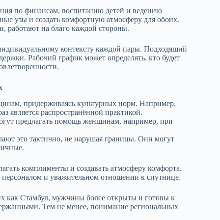
ния по финансам, воспитанию детей и ведению
ные узы и создать комфортную атмосферу для обоих.
и, работают на благо каждой стороны.
индивидуальному контексту каждой пары. Подходящий
держки. Рабочий график может определять, кто будет
довлетворенности.
х
инам, придерживаясь культурных норм. Например,
з является распространённой практикой.
гут предлагать помощь женщинам, например, при
лают это тактично, не нарушая границы. Они могут
личные.
лагать комплименты и создавать атмосферу комфорта.
 персоналом и уважительном отношении к спутнице.
их как Стамбул, мужчины более открыты и готовы к
 сдержанными. Тем не менее, понимание региональных