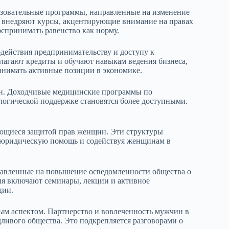
азовательные программы, направленные на изменение
 внедряют курсы, акцентирующие внимание на правах
спринимать равенство как норму.
ействия предпринимательству и доступу к
агают кредиты и обучают навыкам ведения бизнеса,
анимать активные позиции в экономике.
н. Доходчивые медицинские программы по
логической поддержке становятся более доступными.
ающиеся защитой прав женщин. Эти структуры
я юридическую помощь и содействуя женщинам в
авленные на повышение осведомленности общества о
я включают семинары, лекции и активное
ции.
ым аспектом. Партнерство и вовлеченность мужчин в
дливого общества. Это подкрепляется разговорами о