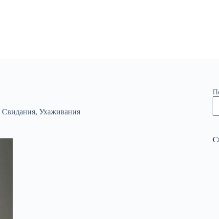
П
,
Свидания
,
Ухаживания
С