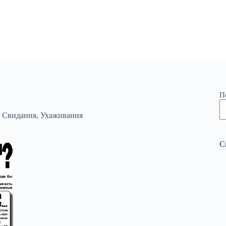
П
,
Свидания
,
Ухаживания
С