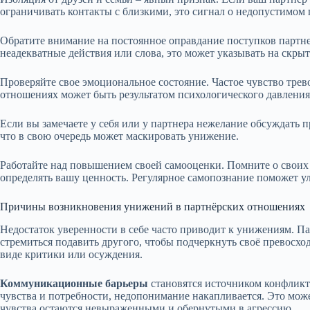
ограничивать контакты с близкими, это сигнал о недопустимом
Обратите внимание на постоянное оправдание поступков партне
неадекватные действия или слова, это может указывать на скры
Проверяйте свое эмоциональное состояние. Частое чувство трев
отношениях может быть результатом психологического давления
Если вы замечаете у себя или у партнера нежелание обсуждать 
что в свою очередь может маскировать унижение.
Работайте над повышением своей самооценки. Помните о своих 
определять вашу ценность. Регулярное самопознание поможет 
Причины возникновения унижений в партнёрских отношениях
Недостаток уверенности в себе часто приводит к унижениям. 
стремиться подавить другого, чтобы подчеркнуть своё превосход
виде критики или осуждения.
Коммуникационные барьеры
становятся источником конфликт
чувства и потребности, недопонимание накапливается. Это мож
чувства остаются невыраженными и обернутыми в агрессию.