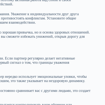
ействий.
мания. Уважение к индивидуальности друг друга
т противостоять конфликтам. Установите общие
вашем взаимодействии.
ко хорошая привычка, но и основа здоровых отношений.
и вы сможете избежать унижений, открыв дорогу для
. Если партнер регулярно делает негативные
ервый сигнал о том, что границы уважения
нер нередко использует эмоциональные уловки, чтобы
рошим, это также указывает на нездоровую динамику.
стоянно сравнивает вас с другими людьми, это создает
р пытается контролировать ваше общение или