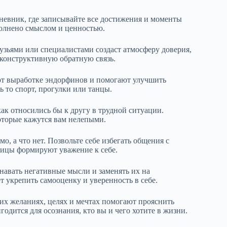
невник, где записывайте все достижения и моменты
полнено смыслом и ценностью.
зьями или специалистами создаст атмосферу доверия,
 конструктивную обратную связь.
ют выработке эндорфинов и помогают улучшить
ь то спорт, прогулки или танцы.
как относились бы к другу в трудной ситуации.
которые кажутся вам нелепыми.
, а что нет. Позвольте себе избегать общения с
ницы формируют уважение к себе.
авать негативные мысли и заменять их на
укрепить самооценку и уверенность в себе.
оих желаниях, целях и мечтах помогают прояснить
одится для осознания, кто вы и чего хотите в жизни.