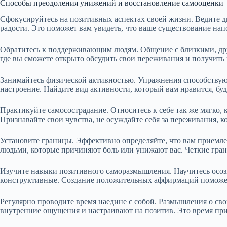
Способы преодоления унижений и восстановление самооценки
Сфокусируйтесь на позитивных аспектах своей жизни. Ведите д
радости. Это поможет вам увидеть, что ваше существование на
Обратитесь к поддерживающим людям. Общение с близкими, дру
где вы сможете открыто обсудить свои переживания и получить
Занимайтесь физической активностью. Упражнения способству
настроение. Найдите вид активности, который вам нравится, буд
Практикуйте самосострадание. Относитесь к себе так же мягко, 
Признавайте свои чувства, не осуждайте себя за переживания, 
Установите границы. Эффективно определяйте, что вам приемлемо
людьми, которые причиняют боль или унижают вас. Четкие гра
Изучите навыки позитивного саморазмышления. Научитесь осозн
конструктивные. Создание положительных аффирмаций поможет 
Регулярно проводите время наедине с собой. Размышления о св
внутренние ощущения и настраивают на позитив. Это время приг