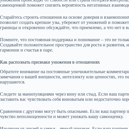
самооценкой поможет снизить вероятность негативных взаимод
Старайтесь строить отношения на основе доверия и взаимопони
позволит создать крепкие узы, убережет от унижений и поможе
границы и откровенно обсуждайте, что приемлемо, а что нет в 
Помните, что постоянная поддержка и понимание – это не толь
Создавайте положительное пространство для роста и развития, 
гармонии и счастья в паре.
Как распознать признаки унижения в отношениях
Обратите внимание на постоянные уничижительные комментарии
замечания о вашей внешности, интеллекту или ценностях, это п
нарушаются.
Следите за манипуляциями через вину или стыд. Если ваш парт
заставить вас чувствовать себя виноватым или недостаточно хо
Сравнения с другими могут быть опасными. Если ваш партнер по
чувство неполноценности и может унижать вашу самооценку.
Изоляция от друзей и семьи – явный признак. Если ваш партне