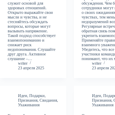
служит основой для
обсуждения. Чем 
здоровых отношений.
сотрудники могут 
Открыто выражайте свои
о своих ожиданиях
мысли и чувства, и не
чувствах, тем мен
стесняйтесь обсуждать
недоразумений воз
вопросы, которые могут
Регулярные встреч
вызывать напряжение.
обратная связь по
Такой подход способствует
укрепить взаимоп
взаимопониманию и
Применяйте прави
снижает риск
взаимного уважен
недопонимания. Слушайте
Убедитесь, что все
друг друга. Активное
участники команд
слушание –…
понимают, что их
writer
writer
23 апреля 2025
23 апреля 20
Идеи
,
Подарки
,
Идеи
,
Подар
Признания
,
Свидания
,
Признания
,
Ухаживания
Ухаживания