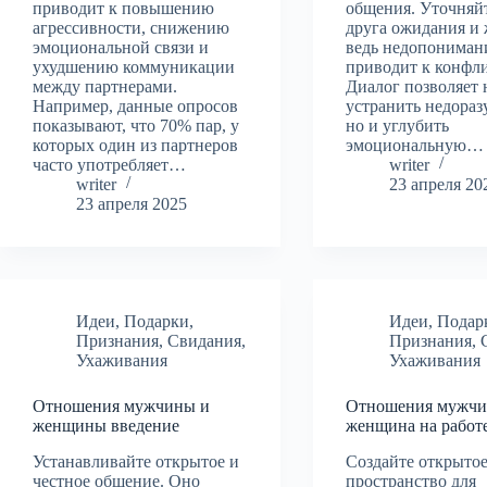
приводит к повышению
общения. Уточняйт
агрессивности, снижению
друга ожидания и 
эмоциональной связи и
ведь недопониман
ухудшению коммуникации
приводит к конфл
между партнерами.
Диалог позволяет 
Например, данные опросов
устранить недораз
показывают, что 70% пар, у
но и углубить
которых один из партнеров
эмоциональную…
часто употребляет…
writer
writer
23 апреля 20
23 апреля 2025
Идеи
,
Подарки
,
Идеи
,
Подар
Признания
,
Свидания
,
Признания
,
Ухаживания
Ухаживания
Отношения мужчины и
Отношения мужчи
женщины введение
женщина на работ
Устанавливайте открытое и
Создайте открыто
честное общение. Оно
пространство для