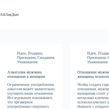
Перейти
к
сути
АйЛавДью
Идеи
,
Подарки
,
Идеи
,
Подар
Признания
,
Свидания
,
Признания
,
Ухаживания
Ухаживания
Алкоголик мужчина
Отношение мужчи
отношение к женщине
женщины психоло
Ограничение употребления
Чтобы создать га
алкоголя может значительно
отношения, мужчи
улучшить ваши отношения.
женщинам стоит у
Исследования показывают,
несколько ключев
что чрезмерное
психологических а
употребление спиртного
Начните с открыто