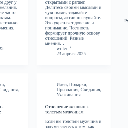
е друг у
открытыми с partner.
желания,
Делитесь своими мыслями и
ие часто
чувствами, задавайте
иктам.
вопросы, активно слушайте.
Р
не только
Это укрепляет доверие и
умения,
понимание. Честность
формирует прочную основу
отношений. Разные
мнения…
25
writer
23 апреля 2025
ки
,
Идеи
,
Подарки
,
Свидания
,
Признания
,
Свидания
,
Ухаживания
на
Отношение женщин к
е
толстым мужчинам
е
Если вы толстый мужчина и
задумываетесь о том, как