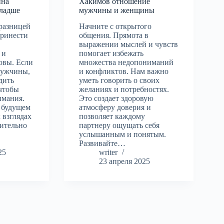
ина
Хакимов отношение
ладше
мужчины и женщины
 разницей
Начните с открытого
принести
общения. Прямота в
выражении мыслей и чувств
 и
помогает избежать
овы. Если
множества недопониманий
мужчины,
и конфликтов. Нам важно
дить
уметь говорить о своих
 чтобы
желаниях и потребностях.
имания.
Это создает здоровую
 будущем
атмосферу доверия и
 взглядах
позволяет каждому
чительно
партнеру ощущать себя
услышанным и понятым.
Развивайте…
25
writer
23 апреля 2025