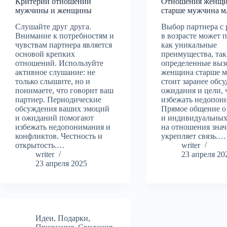
Критерий отношений
Отношения женщ
мужчины и женщины
старше мужчина м
Слушайте друг друга.
Выбор партнера с
Внимание к потребностям и
в возрасте может 
чувствам партнера является
как уникальные
основой крепких
преимущества, так
отношений. Используйте
определенные выз
активное слушание: не
женщина старше 
только слышите, но и
стоит заранее обсу
понимаете, что говорит ваш
ожидания и цели,
партнер. Периодические
избежать недопон
обсуждения ваших эмоций
Прямое общение о
и ожиданий помогают
и индивидуальных
избежать недопонимания и
на отношения зна
конфликтов. Честность и
укрепляет связь.…
открытость.…
writer
writer
23 апреля 20
23 апреля 2025
Идеи
,
Подарки
,