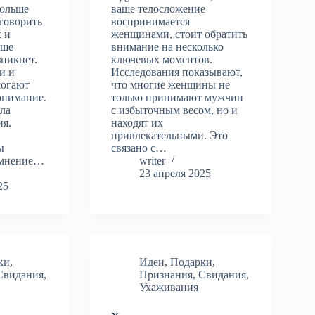
больше
ваше телосложение
говорить
воспринимается
 и
женщинами, стоит обратить
ьше
внимание на несколько
никнет.
ключевых моментов.
и и
Исследования показывают,
могают
что многие женщины не
онимание.
только принимают мужчин
ла
с избыточным весом, но и
ия.
находят их
привлекательными. Это
ы
связано с…
 мнение…
writer
23 апреля 2025
25
ки
,
Идеи
,
Подарки
,
Свидания
,
Признания
,
Свидания
,
Ухаживания