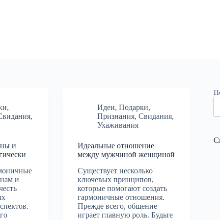
П
ки
,
Идеи
,
Подарки
,
Свидания
,
Признания
,
Свидания
,
Ухаживания
С
ны и
Идеальные отношение
гически
между мужчиной женщиной
рмоничные
Существует несколько
нам и
ключевых принципов,
честь
которые помогают создать
ых
гармоничные отношения.
спектов.
Прежде всего, общение
го
играет главную роль. Будьте